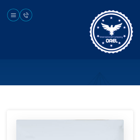
وبلاگ
نکته