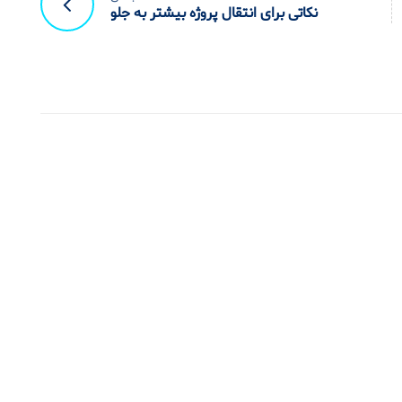
ا
نکاتی برای انتقال پروژه بیشتر به جلو
س
ت
ف
ا
د
ه
ک
ن
ی
د
.