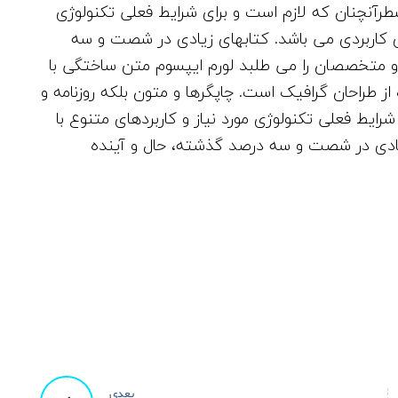
ی
طرآنچنان که لازم است و برای شرایط فعلی تکنولوژی
د
های کاربردی می باشد. کتابهای زیادی در شصت و سه
ه
و متخصصان را می طلبد لورم ایپسوم متن ساختگی با
ا
ز طراحان گرافیک است. چاپگرها و متون بلکه روزنامه و
ی
ایط فعلی تکنولوژی مورد نیاز و کاربردهای متنوع با
ب
زیادی در شصت و سه درصد گذشته، حال و آینده
ا
ل
ا
و
پ
ا
ی
ی
ن
بعدی